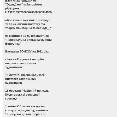
Банк Ф.Запоріз.ОУ АТ
"Ощадбанк" м.Запоріжжя
р/рахунок
UA323139570000026008300944535
обовязкова вказати: прізвище
та призначення платежу "за
творчу майстерню за період:__"
08 жовтня о 15-00 відкриється
"Персональна виставка Миколи
Боровика"
Виставки ЗОНСХУ на 2021 рік:
січень «Різдвяний настрій»
виставка запорізьких
художників
18 лютого «Весна надихає»
виставка запорізьких
художників
13 березня "Чарівний пензель"
Кушугумської селищної
громади
1 квітня Обласна виставка-
конкурс молодих художників
“Крокуємо до майстерності