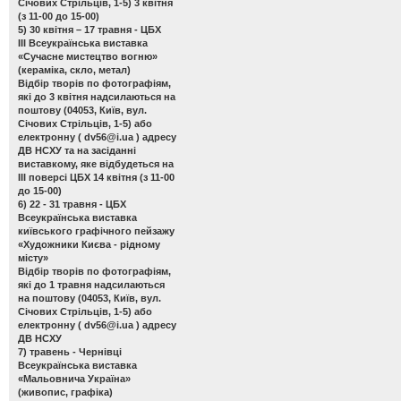
Січових Стрільців, 1-5) 3 квітня
(з 11-00 до 15-00)
5) 30 квітня – 17 травня - ЦБХ
ІІІ Всеукраїнська виставка
«Сучасне мистецтво вогню»
(кераміка, скло, метал)
Відбір творів по фотографіям,
які до 3 квітня надсилаються на
поштову (04053, Київ, вул.
Січових Стрільців, 1-5) або
електронну (
dv56@i.ua
) адресу
ДВ НСХУ та на засіданні
виставкому, яке відбудеться на
ІІІ поверсі ЦБХ 14 квітня (з 11-00
до 15-00)
6) 22 - 31 травня - ЦБХ
Всеукраїнська виставка
київського графічного пейзажу
«Художники Києва - рідному
місту»
Відбір творів по фотографіям,
які до 1 травня надсилаються
на поштову (04053, Київ, вул.
Січових Стрільців, 1-5) або
електронну (
dv56@i.ua
) адресу
ДВ НСХУ
7) травень - Чернівці
Всеукраїнська виставка
«Мальовнича Україна»
(живопис, графіка)