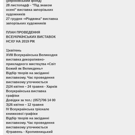
(реріховський фонд)
28 листопадф -
"Під знаком
осені" виставка запорізьких
художників
27 грудня -
«Різдвяна" виставка
запорізьких художників
ПЛАН ПРОВЕДЕННЯ
ВСЕУКРАЇНСЬКИХ ВИСТАВОК
НСХУ НА 2019 РІК
1)квітень
ХVІІІ Всеукраїнська Великодня
виставка декоративно-
прикладного мистецтва «Світ
Божий як Великдень»
Відбір творів на засіданні
виставкому. Час проведення
виставкому уточнюється
2)24 квітня – 24 травня - Харків
Всеукраїнська виставка
графіки
Довідки за тел.: (057)706 14 00
3)26 квітня – 12 травня
ІV Всеукраїнська трієнале
книжкової графіки
Відбір творів на засіданні
виставкому. Час проведення
виставкому уточнюється
4)травень - Кропивницький