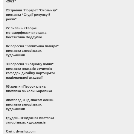
-2021”
20 травня "Портрет "Оксамиту"
виставка “Студії рисунку 5
років”
22 липень «Творчі
метаморфози» виставка
Костянтина Поддубко
02 вересня "Заквітчана палітра"
виставка запорізьких
художників
30 вересня "В одному човні"
виставка плакатів студентів
кафедри дизайну Хортицької
національної академії
08 жовтня Персональна
виставка Миколи Боровика
листопад «Під знаком осені»
виставка запорізьких
художників
грудень «Різдвяна» виставка
запорізьких художників
Сайт: dvnshu.com