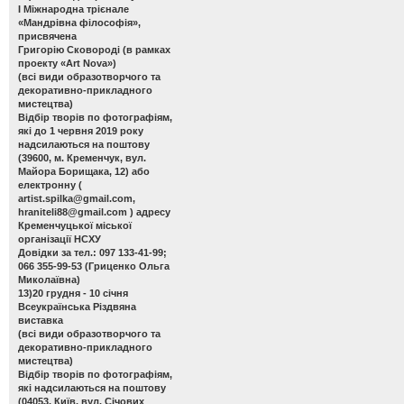
І Міжнародна трієнале
«Мандрівна філософія»,
присвячена
Григорію Сковороді (в рамках
проекту «Art Nova»)
(всі види образотворчого та
декоративно-прикладного
мистецтва)
Відбір творів по фотографіям,
які до 1 червня 2019 року
надсилаються на поштову
(39600, м. Кременчук, вул.
Майора Борищака, 12) або
електронну (
artist.spilka@gmail.com
,
hraniteli88@gmail.com
) адресу
Кременчуцької міської
організації НСХУ
Довідки за тел.: 097 133-41-99;
066 355-99-53 (Гриценко Ольга
Миколаївна)
13)20 грудня - 10 січня
Всеукраїнська Різдвяна
виставка
(всі види образотворчого та
декоративно-прикладного
мистецтва)
Відбір творів по фотографіям,
які надсилаються на поштову
(04053, Київ, вул. Січових