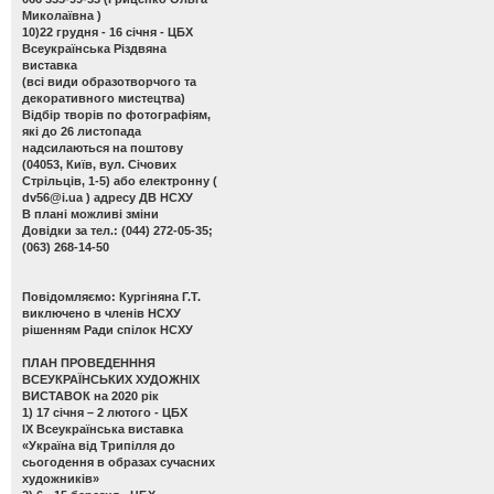
Миколаївна )
10)22 грудня - 16 січня - ЦБХ
Всеукраїнська Різдвяна
виставка
(всі види образотворчого та
декоративного мистецтва)
Відбір творів по фотографіям,
які до 26 листопада
надсилаються на поштову
(04053, Київ, вул. Січових
Стрільців, 1-5) або електронну (
dv56@i.ua
) адресу ДВ НСХУ
В плані можливі зміни
Довідки за тел.: (044) 272-05-35;
(063) 268-14-50
Повідомляємо: Кургіняна Г.Т.
виключено в членів НСХУ
рішенням Ради спілок НСХУ
ПЛАН ПРОВЕДЕНННЯ
ВСЕУКРАЇНСЬКИХ ХУДОЖНІХ
ВИСТАВОК на 2020 рік
1) 17 січня – 2 лютого - ЦБХ
ІХ Всеукраїнська виставка
«Україна від Трипілля до
сьогодення в образах сучасних
художників»