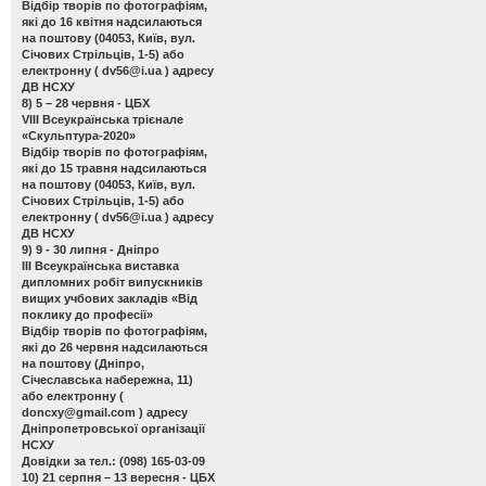
Відбір творів по фотографіям,
які до 16 квітня надсилаються
на поштову (04053, Київ, вул.
Січових Стрільців, 1-5) або
електронну (
dv56@i.ua
) адресу
ДВ НСХУ
8) 5 – 28 червня - ЦБХ
VIII Всеукраїнська трієнале
«Скульптура-2020»
Відбір творів по фотографіям,
які до 15 травня надсилаються
на поштову (04053, Київ, вул.
Січових Стрільців, 1-5) або
електронну (
dv56@i.ua
) адресу
ДВ НСХУ
9) 9 - 30 липня - Дніпро
ІІІ Всеукраїнська виставка
дипломних робіт випускників
вищих учбових закладів «Від
поклику до професії»
Відбір творів по фотографіям,
які до 26 червня надсилаються
на поштову (Дніпро,
Січеславська набережна, 11)
або електронну (
doncxy@gmail.com
) адресу
Дніпропетровської організації
НСХУ
Довідки за тел.: (098) 165-03-09
10) 21 серпня – 13 вересня - ЦБХ