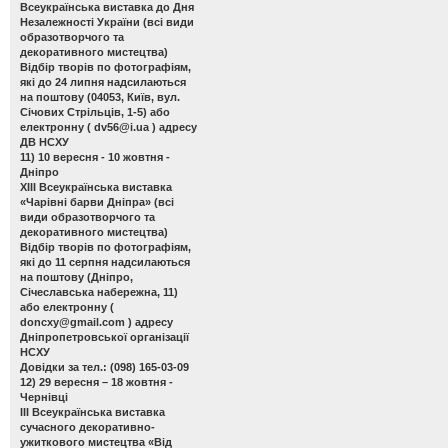
Всеукраїнська виставка до Дня
Незалежності України
(всі види
образотворчого та
декоративного мистецтва)
Відбір творів по фотографіям,
які до 24 липня надсилаються
на поштову (04053, Київ, вул.
Січових Стрільців, 1-5) або
електронну (
dv56@i.ua
) адресу
ДВ НСХУ
11) 10 вересня - 10 жовтня -
Дніпро
ХІІІ Всеукраїнська виставка
«Чарівні барви Дніпра»
(всі
види образотворчого та
декоративного мистецтва)
Відбір творів по фотографіям,
які до 11 серпня надсилаються
на поштову (Дніпро,
Січеславська набережна, 11)
або електронну (
doncxy@gmail.com
) адресу
Дніпропетровської організації
НСХУ
Довідки за тел.: (098) 165-03-09
12) 29 вересня – 18 жовтня -
Чернівці
ІІІ Всеукраїнська виставка
сучасного декоративно-
ужиткового мистецтва «Від