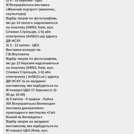
2) 6 - 15 березня - ЦБХ
ІІІ Всеукраїнська виставка
«Жіночий портрет»
(живопис,
скульптура)
Відбір творів по фотографіям,
які до 14 лютого надсилаються
на поштову (04053, Київ, вул.
Січових Стрільців, 1-5) або
електронну (
dv56@i.ua
) адресу
ДВ НСХУ
3) 3 - 12 квітня - ЦБХ
Виставка-конкурс ім.
Г.В.Якутовича
Відбір творів по фотографіям,
які до 13 березня надсилаються
на поштову (04053, Київ, вул.
Січових Стрільців, 1-5) або
електронну (
dv56@i.ua
) адресу
ДВ НСХУ та на засіданні
виставкому, яке відбудеться на
ІІІ поверсі ЦБХ 17 березня (з 11-
00 до 15-00)
4) 9 квітня - 9 травня - Лубни
ХІХ Всеукраїнська Великодня
виставка декоративно-
прикладного мистецтва «Світ
Божий як Великдень»
Відбір творів на засіданні
виставкому, яке відбудеться на
ІІІ поверсі ЦБХ (Київ, вул.