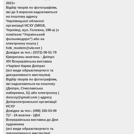
2021»
Відбір творів по фотографіям,
які до 5 вересня надсилаються
на поштову адресу
Чернівецької обласної
організації НСХУ (58018,
Чернівці, вул. Головна, 198-а) (з
поміткою “Український
фолькмодерн”) або на
електронну пошту (
folk_modern@ukr.net
)
Довідки за тел.: (0372) 58-51-79
6)вересень-жовтень - Дніпро
ХІV Всеукраїнська виставка
«Чарівні барви Дніпра»
(всі види образотворчого та
декоративного мистецтва)
Відбір творів по фотографіям,
які надсилаються на поштову
(Дніпро, Січеславська
набережна, 11) або електронну (
doncxy@gmail.com
) адресу
Дніпропетровської організації
НСХУ
Довідки за тел.: (098) 165-03-09
7)7 - 24 жовтня - ЦБХ
Всеукраїнська виставка до Дня
художника
(всі види образотворчого та
декоративного мистецтва)