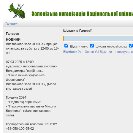
Галерея
Шукати в Галереї
Галерея
НОВИНИ
Виставкова зала ЗОНСХУ працює
Шукати опис
Шукати ключові слова
пятницях та суботах з 12-00 до 18-
Відмітити Усі
Зняти Усі Відмітки
Інвертувати
00.
07.03.2025 о 12:00
відкрилася персональна виставки
Володимира Гордійченка
- "Війна очима художника-
фронтовика"
Виставкова зала ЗОНСХУ, (Мала
виставкова зала)
Грудень 2024
- "Різдво під сиренами"
- "Персональна виставка Миколи
Боровика", (Мала виставкова
зала)
Корпоративний телефон ЗОНСХУ
+38-050-100-95-02