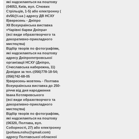
які надсилаються на поштову
(04053, Київ, вул. Січових
Стрільців, 1-5) або електронну (
dv56@i.ua
) адресу ДВ НСХУ
8)вересень - Дніпро
ХІІ Всеукраїнська виставка
«Чарівні барви Дніпра»
(всі види образотворчого та
декоративно-прикладного
мистецтва)
Відбір творів по фотографіям,
які надсилаються на поштову
адресу Дніпропетровської
організації НСХУ (Дніпро,
Січеславська набережна, 11)
Довідки за тел.:(056)778-18-54;
(056)742-68-05
9)вересень-жовтень - Полтава
Всеукраїнська виставка до 250-
річчя від дня народження
Івана Котляревського
(всі види образотворчого та
декоративно-прикладного
мистецтва)
Відбір творів по фотографіям,
які надсилаються на поштову
(06320, Полтава, вул.
Соборності, 27) або електронну
(
poltava.nshu@gmail.com
)
адресу Полтавської обласної