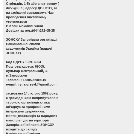
Стрільців, 1-5) або електронну (
dv56@i.ua
) адресу ДВ НСХУ, та
на засіданні виставкому. Час
проведення виставкому
уточнюється
В плані можливі зміни
Довідки за тел.:(044)272-05-35
ЗОНСХУ
Запорізька організація
Національної спілки
художників України (надалі
ЗОНСХУ)
Код ЄДРПУ: 02916654
Поштова адреса: 69005,
бульвар Центральний, 3,
м.Запоріжжя
Телефон: +380506989610
e-mail:
iryna.gresyk@gmail.com
заснована 14 лютого 1962 року,
є громадською неприбутковою
творчою організацією, яка
об’єднує за професійними
інтересами художників,
мистецтвознавців та народних
майстрів і діє на території
Запорізької області. ЗОНСХУ
входить до складу
Національної спілки