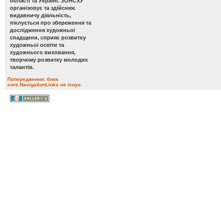
області та Україні. ЗОНСХУ
організовує та здійснює
видавничу діяльність,
піклується про збереження та
дослідження художньої
спадщини, сприяє розвитку
художньої освіти та
художнього виховання,
творчому розвитку молодих
талантів.
Попередження: блок
core.NavigationLinks не існує.