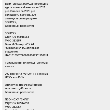
Всім членам ЗОНСХУ необхідно
здати членські внески за 2025
рік. Внески за 2025 рік
складають 520 грн. 320
сплачується на рахунок
ЗОНСХУ,
Банківські реквізити:
ЗОНСХУ
ЄДРПОУ 02916654
МФО 313957
Банк Ф.Запоріз.ОУ АТ
"Ощадбанк" м.Запоріжжя
р/рахунок
UA813139570000026009301150811
призначення платежу: членські
внески
200 грн сплачується на рахунок
НСХУ в м.Київ
Оплату за творчі майстерні
можливо здійснити:
Банківські реквізити:
ПЗО НСХУ "ЗХПК"
ЄДРПОУ 02914253
МФО 313957