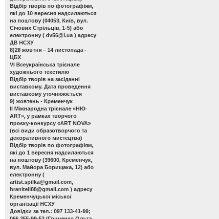
Відбір творів по фотографіям,
які до 10 вересня надсилаються
на поштову (04053, Київ, вул.
Січових Стрільців, 1-5) або
електронну (
dv56@i.ua
) адресу
ДВ НСХУ
8)28 жовтня – 14 листопада -
ЦБХ
VІ Всеукраїнська трієнале
художнього текстилю
Відбір творів на засіданні
виставкому. Дата проведення
виставкому уточнююється
9) жовтень - Кременчук
ІІ Міжнародна трієнале «НЮ-
АRТ», у рамках творчого
проєку-конкурсу «ART NOVA»
(всі види образотворчого та
декоративного мистецтва)
Відбір творів по фотографіям,
які до 1 вересня надсилаються
на поштову (39600, Кременчук,
вул. Майора Борищака, 12) або
електронну (
artist.spilka@gmail.com
,
hraniteli88@gmail.com
) адресу
Кременчуцької міської
організації НСХУ
Довідки за тел.: 097 133-41-99;
066 355-99-53 (Гриценко Ольга