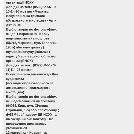
організації НСХУ
Довідки за тел.: (0532)52-56-19
10)2 - 20 жовтня - Чернівці
Всеукраїнська трієнале
абстрактного мистецтва «Арт-
Акт 2019»
Відбір творів по фотографіям,
які до 1 вересня 2019 року
надсилаються на поштову
(58018, Чернівці, вул. Головна,
198 а) або електронну (
mystec.bukovyny@ukr.net
)
адресу Чернівецької обласної
організації НСХУ
Довідки за тел.: (0372)58-51-79
11)11 - 27 жовтня
Всеукраїнська виставка до Дня
художника
(всі види образотворчого та
декоративно-прикладного
мистецтва)
Відбір творів по фотографіям,
які надсилаються на поштову
(04053, Київ, вул. Січових
Стрільців, 1-5) або електронну (
dv56@i.ua
) адресу ДВ НСХУ та
на засіданні виставкому. Час
проведення виставкому
уточнюється
12)листопад - Кременчук