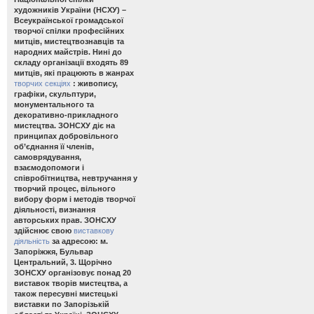
художників України (НСХУ) –
Всеукраїнської громадської
творчої спілки професійних
митців, мистецтвознавців та
народних майстрів. Нині до
складу організації входять 89
митців, які працюють в жанрах
творчих секціях
: живопису,
графіки, скульптури,
монументального та
декоративно-прикладного
мистецтва. ЗОНСХУ діє на
принципах добровільного
об’єднання її членів,
самоврядування,
взаємодопомоги і
співробітництва, невтручання у
творчий процес, вільного
вибору форм і методів творчої
діяльності, визнання
авторських прав. ЗОНСХУ
здійснює свою
виставкову
діяльність
за адресою: м.
Запоріжжя, Бульвар
Центральний, 3. Щорічно
ЗОНСХУ організовує понад 20
виставок творів мистецтва, а
також пересувні мистецькі
виставки по Запорізькій