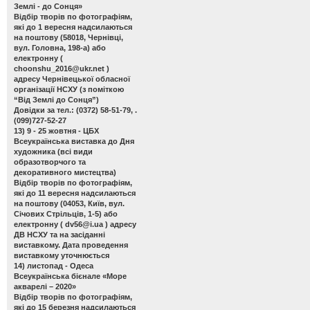
Землі - до Сонця»
Відбір творів по фотографіям,
які до 1 вересня надсилаються
на поштову (58018, Чернівці,
вул. Головна, 198-а) або
електронну (
choonshu_2016@ukr.net
)
адресу Чернівецької обласної
організації НСХУ (з поміткою
“Від Землі до Сонця”)
Довідки за тел.: (0372) 58-51-79, .
(099)727-52-27
13) 9 - 25 жовтня - ЦБХ
Всеукраїнська виставка до Дня
художника
(всі види
образотворчого та
декоративного мистецтва)
Відбір творів по фотографіям,
які до 11 вересня надсилаються
на поштову (04053, Київ, вул.
Січових Стрільців, 1-5) або
електронну (
dv56@i.ua
) адресу
ДВ НСХУ та на засіданні
виставкому. Дата проведення
виставкому уточнюється
14) листопад - Одеса
Всеукраїнська бієнале «Море
акварелі – 2020»
Відбір творів по фотографіям,
які до 15 березня надсилаються