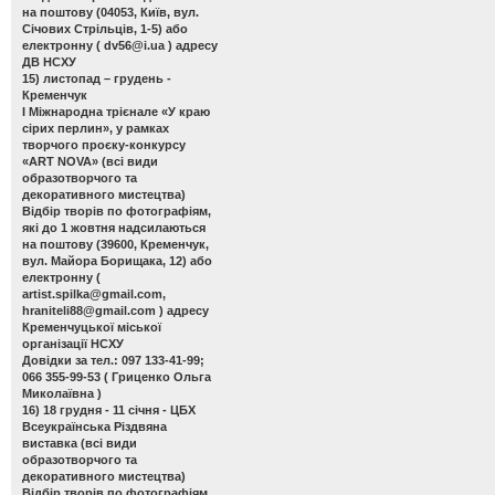
на поштову (04053, Київ, вул.
Січових Стрільців, 1-5) або
електронну (
dv56@i.ua
) адресу
ДВ НСХУ
15) листопад – грудень -
Кременчук
І Міжнародна трієнале «У краю
сірих перлин»
, у рамках
творчого проєку-конкурсу
«ART NOVA» (всі види
образотворчого та
декоративного мистецтва)
Відбір творів по фотографіям,
які до 1 жовтня надсилаються
на поштову (39600, Кременчук,
вул. Майора Борищака, 12) або
електронну (
artist.spilka@gmail.com
,
hraniteli88@gmail.com
) адресу
Кременчуцької міської
організації НСХУ
Довідки за тел.: 097 133-41-99;
066 355-99-53 ( Гриценко Ольга
Миколаївна )
16) 18 грудня - 11 січня - ЦБХ
Всеукраїнська Різдвяна
виставка
(всі види
образотворчого та
декоративного мистецтва)
Відбір творів по фотографіям,