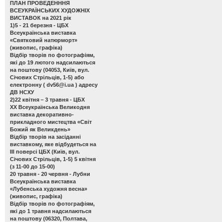
ПЛАН ПРОВЕДЕНННЯ
ВСЕУКРАЇНСЬКИХ ХУДОЖНІХ
ВИСТАВОК на 2021 рік
1)5 - 21 березня - ЦБХ
Всеукраїнська виставка
«Святковий натюрморт»
(живопис, графіка)
Відбір творів по фотографіям,
які до 19 лютого надсилаються
на поштову (04053, Київ, вул.
Січових Стрільців, 1-5) або
електронну (
dv56@i.ua
) адресу
ДВ НСХУ
2)22 квітня – 3 травня - ЦБХ
ХХ Всеукраїнська Великодня
виставка декоративно-
прикладного мистецтва «Світ
Божий як Великдень»
Відбір творів на засіданні
виставкому, яке відбудеться на
ІІІ поверсі ЦБХ (Київ, вул.
Січових Стрільців, 1-5) 5 квітня
(з 11-00 до 15-00)
20 травня - 20 червня - Лубни
Всеукраїнська виставка
«Лубенська художня весна»
(живопис, графіка)
Відбір творів по фотографіям,
які до 1 травня надсилаються
на поштову (06320, Полтава,