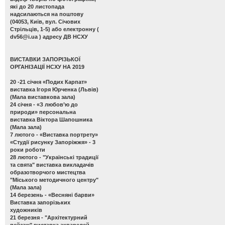
які до 20 листопада
надсилаються на поштову
(04053, Київ, вул. Січових
Стрільців, 1-5) або електронну (
dv56@i.ua
) адресу ДВ НСХУ
ВИСТАВКИ ЗАПОРІЗЬКОЇ
ОРГАНІЗАЦІЇ НСХУ НА 2019
20 -21 січня
«Подих Карпат»
виставка Ігоря Юрченка (Львів)
(Мала виставкова зала)
24 січня -
«З любов’ю до
природи» персональна
виставка Віктора Шапошника
(Мала зала)
7 лютого -
«Виставка портрету»
«Студії рисунку Запоріжжя» - 3
роки роботи
28 лютого -
"Українські традиції
та свята" виставка викладачів
образотворчого мистецтва
"Міського методичного центру"
(Мала зала)
14 березень -
«Весняні барви»
Виставка запорізьких
художників
21 березня -
"Архітектурний
пейзаж" виставка акварелей