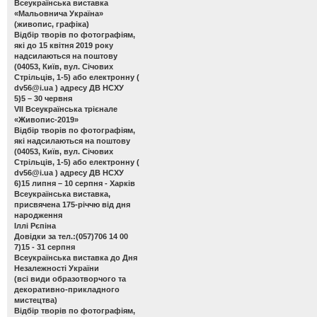
Всеукраїнська виставка
«Мальовнича Україна»
(живопис, графіка)
Відбір творів по фотографіям,
які до 15 квітня 2019 року
надсилаються на поштову
(04053, Київ, вул. Січових
Стрільців, 1-5) або електронну (
dv56@i.ua
) адресу ДВ НСХУ
5)5 – 30 червня
VІІ Всеукраїнська трієнале
«Живопис-2019»
Відбір творів по фотографіям,
які надсилаються на поштову
(04053, Київ, вул. Січових
Стрільців, 1-5) або електронну (
dv56@i.ua
) адресу ДВ НСХУ
6)15 липня – 10 серпня - Харків
Всеукраїнська виставка,
присвячена 175-річчю від дня
народження
Іллі Рєпіна
Довідки за тел.:(057)706 14 00
7)15 - 31 серпня
Всеукраїнська виставка до Дня
Незалежності України
(всі види образотворчого та
декоративно-прикладного
мистецтва)
Відбір творів по фотографіям,