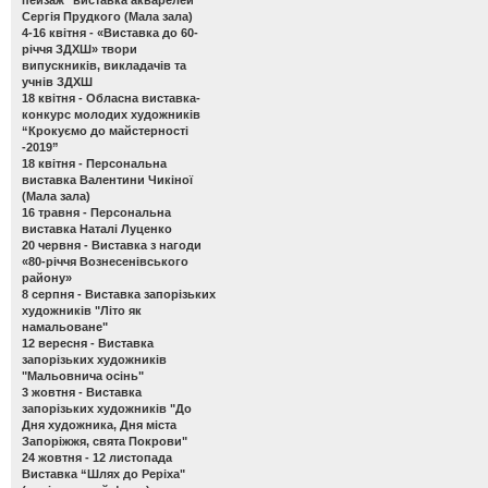
Сергія Прудкого (Мала зала)
4-16 квітня -
«Виставка до 60-
річчя ЗДХШ» твори
випускників, викладачів та
учнів ЗДХШ
18 квітня -
Обласна виставка-
конкурс молодих художників
“Крокуємо до майстерності
-2019”
18 квітня -
Персональна
виставка Валентини Чикіної
(Мала зала)
16 травня -
Персональна
виставка Наталі Луценко
20 червня -
Виставка з нагоди
«80-річчя Вознесенівського
району»
8 серпня -
Виставка запорізьких
художників "Літо як
намальоване"
12 вересня -
Виставка
запорізьких художників
"Мальовнича осінь"
3 жовтня -
Виставка
запорізьких художників "До
Дня художника, Дня міста
Запоріжжя, свята Покрови"
24 жовтня - 12 листопада
Виставка “Шлях до Реріха"