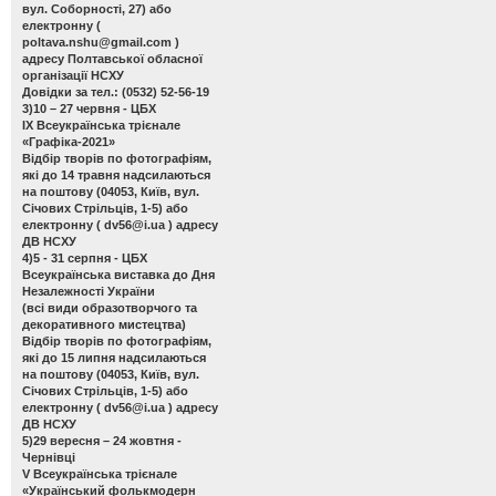
вул. Соборності, 27) або
електронну (
poltava.nshu@gmail.com
)
адресу Полтавської обласної
організації НСХУ
Довідки за тел.: (0532) 52-56-19
3)10 – 27 червня - ЦБХ
ІХ Всеукраїнська трієнале
«Графіка-2021»
Відбір творів по фотографіям,
які до 14 травня надсилаються
на поштову (04053, Київ, вул.
Січових Стрільців, 1-5) або
електронну (
dv56@i.ua
) адресу
ДВ НСХУ
4)5 - 31 серпня - ЦБХ
Всеукраїнська виставка до Дня
Незалежності України
(всі види образотворчого та
декоративного мистецтва)
Відбір творів по фотографіям,
які до 15 липня надсилаються
на поштову (04053, Київ, вул.
Січових Стрільців, 1-5) або
електронну (
dv56@i.ua
) адресу
ДВ НСХУ
5)29 вересня – 24 жовтня -
Чернівці
V Всеукраїнська трієнале
«Український фолькмодерн