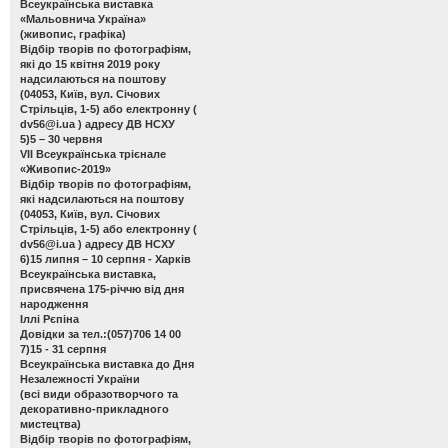
Всеукраїнська виставка
«Мальовнича Україна»
(живопис, графіка)
Відбір творів по фотографіям,
які до 15 квітня 2019 року
надсилаються на поштову
(04053, Київ, вул. Січових
Стрільців, 1-5) або електронну (
dv56@i.ua
) адресу ДВ НСХУ
5)5 – 30 червня
VІІ Всеукраїнська трієнале
«Живопис-2019»
Відбір творів по фотографіям,
які надсилаються на поштову
(04053, Київ, вул. Січових
Стрільців, 1-5) або електронну (
dv56@i.ua
) адресу ДВ НСХУ
6)15 липня – 10 серпня - Харків
Всеукраїнська виставка,
присвячена 175-річчю від дня
народження
Іллі Рєпіна
Довідки за тел.:(057)706 14 00
7)15 - 31 серпня
Всеукраїнська виставка до Дня
Незалежності України
(всі види образотворчого та
декоративно-прикладного
мистецтва)
Відбір творів по фотографіям,