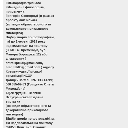
І Міжнародна трієнале
«Мандрівна філософія»,
присвячена
Григорію Сковороді (в рамках
проекту «Art Nova»)
(всі види образотворчого та
декоративно-прикладного
мистецтва)
Відбір творів по фотографіям,
які до 1 червня 2019 року
надсилаються на поштову
(39600, м. Кременчук, вул.
Майора Борищака, 12) або
електронну (
artist.spilka@gmail.com
,
hraniteli88@gmail.com
) адресу
Кременчуцької міської
організації НСХУ
Довідки за тел.: 097 133-41-99;
066 355-99-53 (Гриценко Ольга
Миколаївна)
13)20 грудня - 10 січня
Всеукраїнська Різдвяна
виставка
(всі види образотворчого та
декоративно-прикладного
мистецтва)
Відбір творів по фотографіям,
які надсилаються на поштову
(04053, Київ, вул. Січових