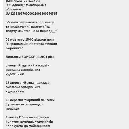
Банк Ф.Запоріз.ОУ АТ
"Ощадбанк" м.Запоріжжя
р/рахунок
UA323139570000026008300944535
обовязкова вказати: прізвище
та призначення платежу "за
творчу майстерню за період:__"
08 жовтня о 15-00 відкриється
"Персональна виставка Миколи
Боровика"
Виставки ЗОНСХУ на 2021 рік:
січень «Різдвяний настрій»
виставка запорізьких
художників
18 лютого «Весна надихає»
виставка запорізьких
художників
13 березня "Чарівний пензель"
Кушугумської селищної
громади
1 квітня Обласна виставка-
конкурс молодих художників
“Крокуємо до майстерності