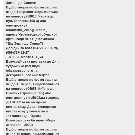
Землі - до Сонця»
Відбір творів по фотографіям,
які до 1 вересня надсилаються
на поштову (58018, Чернівці,
вул. Головна, 198-а) або
електронну (
choonshu_2016@ukr.net
)
адресу Чернівецької обласної
організації НСХУ (з поміткою
“Від Землі до Сонця”)
Довідки за тел.: (0372) 58-51-79, .
(099)727-52-27
13) 9 - 25 жовтня - ЦБХ
Всеукраїнська виставка до Дня
художника
(всі види
образотворчого та
декоративного мистецтва)
Відбір творів по фотографіям,
які до 11 вересня надсилаються
на поштову (04053, Київ, вул.
Січових Стрільців, 1-5) або
електронну (
dv56@i.ua
) адресу
ДВ НСХУ та на засіданні
виставкому. Дата проведення
виставкому уточнюється
14) листопад - Одеса
Всеукраїнська бієнале «Море
акварелі – 2020»
Відбір творів по фотографіям,
які до 15 березня надсилаються