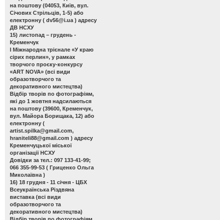
на поштову (04053, Київ, вул.
Січових Стрільців, 1-5) або
електронну (
dv56@i.ua
) адресу
ДВ НСХУ
15) листопад – грудень -
Кременчук
І Міжнародна трієнале «У краю
сірих перлин»
, у рамках
творчого проєку-конкурсу
«ART NOVA» (всі види
образотворчого та
декоративного мистецтва)
Відбір творів по фотографіям,
які до 1 жовтня надсилаються
на поштову (39600, Кременчук,
вул. Майора Борищака, 12) або
електронну (
artist.spilka@gmail.com
,
hraniteli88@gmail.com
) адресу
Кременчуцької міської
організації НСХУ
Довідки за тел.: 097 133-41-99;
066 355-99-53 ( Гриценко Ольга
Миколаївна )
16) 18 грудня - 11 січня - ЦБХ
Всеукраїнська Різдвяна
виставка
(всі види
образотворчого та
декоративного мистецтва)
Відбір творів по фотографіям,