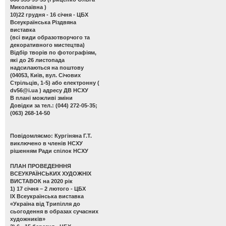
Миколаївна )
10)22 грудня - 16 січня - ЦБХ
Всеукраїнська Різдвяна
виставка
(всі види образотворчого та
декоративного мистецтва)
Відбір творів по фотографіям,
які до 26 листопада
надсилаються на поштову
(04053, Київ, вул. Січових
Стрільців, 1-5) або електронну (
dv56@i.ua
) адресу ДВ НСХУ
В плані можливі зміни
Довідки за тел.: (044) 272-05-35;
(063) 268-14-50
Повідомляємо: Кургіняна Г.Т.
виключено в членів НСХУ
рішенням Ради спілок НСХУ
ПЛАН ПРОВЕДЕНННЯ
ВСЕУКРАЇНСЬКИХ ХУДОЖНІХ
ВИСТАВОК на 2020 рік
1) 17 січня – 2 лютого - ЦБХ
ІХ Всеукраїнська виставка
«Україна від Трипілля до
сьогодення в образах сучасних
художників»