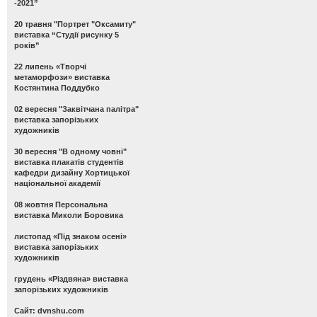
-2021”
20 травня "Портрет "Оксамиту"
виставка “Студії рисунку 5
років”
22 липень «Творчі
метаморфози» виставка
Костянтина Поддубко
02 вересня "Заквітчана палітра"
виставка запорізьких
художників
30 вересня "В одному човні"
виставка плакатів студентів
кафедри дизайну Хортицької
національної академії
08 жовтня Персональна
виставка Миколи Боровика
листопад «Під знаком осені»
виставка запорізьких
художників
грудень «Різдвяна» виставка
запорізьких художників
Сайт: dvnshu.com