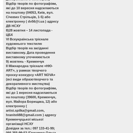
Відбір творів по фотографіям,
які до 10 вересня надсилаються
на поштову (04053, Київ, вул.
Січових Стрільців, 1-5) або
електронну (
dv56@i.ua
) адресу
ДВ НСХУ
8)28 жовтня – 14 листопада -
ЦБХ
VІ Всеукраїнська трієнале
художнього текстилю
Відбір творів на засіданні
виставкому. Дата проведення
виставкому уточнююється
9) жовтень - Кременчук
ІІ Міжнародна трієнале «НЮ-
АRТ», у рамках творчого
проєку-конкурсу «ART NOVA»
(всі види образотворчого та
декоративного мистецтва)
Відбір творів по фотографіям,
які до 1 вересня надсилаються
на поштову (39600, Кременчук,
вул. Майора Борищака, 12) або
електронну (
artist.spilka@gmail.com
,
hraniteli88@gmail.com
) адресу
Кременчуцької міської
організації НСХУ
Довідки за тел.: 097 133-41-99;
066 355-99-53 (Гриценко Ольга