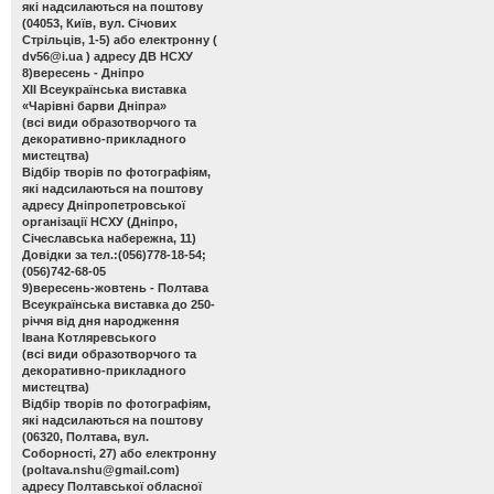
які надсилаються на поштову
(04053, Київ, вул. Січових
Стрільців, 1-5) або електронну (
dv56@i.ua
) адресу ДВ НСХУ
8)вересень - Дніпро
ХІІ Всеукраїнська виставка
«Чарівні барви Дніпра»
(всі види образотворчого та
декоративно-прикладного
мистецтва)
Відбір творів по фотографіям,
які надсилаються на поштову
адресу Дніпропетровської
організації НСХУ (Дніпро,
Січеславська набережна, 11)
Довідки за тел.:(056)778-18-54;
(056)742-68-05
9)вересень-жовтень - Полтава
Всеукраїнська виставка до 250-
річчя від дня народження
Івана Котляревського
(всі види образотворчого та
декоративно-прикладного
мистецтва)
Відбір творів по фотографіям,
які надсилаються на поштову
(06320, Полтава, вул.
Соборності, 27) або електронну
(
poltava.nshu@gmail.com
)
адресу Полтавської обласної