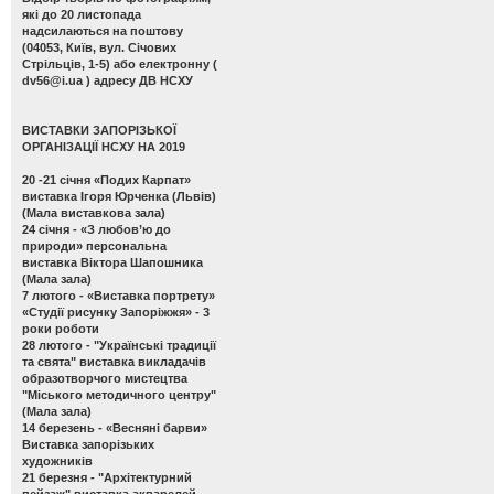
які до 20 листопада
надсилаються на поштову
(04053, Київ, вул. Січових
Стрільців, 1-5) або електронну (
dv56@i.ua
) адресу ДВ НСХУ
ВИСТАВКИ ЗАПОРІЗЬКОЇ
ОРГАНІЗАЦІЇ НСХУ НА 2019
20 -21 січня
«Подих Карпат»
виставка Ігоря Юрченка (Львів)
(Мала виставкова зала)
24 січня -
«З любов’ю до
природи» персональна
виставка Віктора Шапошника
(Мала зала)
7 лютого -
«Виставка портрету»
«Студії рисунку Запоріжжя» - 3
роки роботи
28 лютого -
"Українські традиції
та свята" виставка викладачів
образотворчого мистецтва
"Міського методичного центру"
(Мала зала)
14 березень -
«Весняні барви»
Виставка запорізьких
художників
21 березня -
"Архітектурний
пейзаж" виставка акварелей