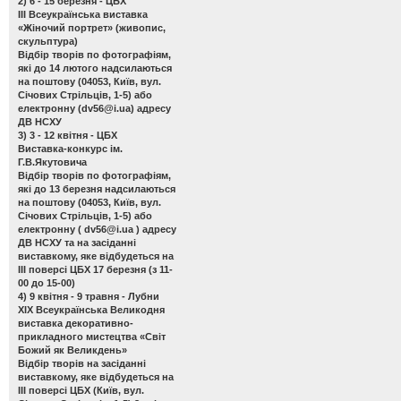
2) 6 - 15 березня - ЦБХ
ІІІ Всеукраїнська виставка
«Жіночий портрет»
(живопис,
скульптура)
Відбір творів по фотографіям,
які до 14 лютого надсилаються
на поштову (04053, Київ, вул.
Січових Стрільців, 1-5) або
електронну (
dv56@i.ua
) адресу
ДВ НСХУ
3) 3 - 12 квітня - ЦБХ
Виставка-конкурс ім.
Г.В.Якутовича
Відбір творів по фотографіям,
які до 13 березня надсилаються
на поштову (04053, Київ, вул.
Січових Стрільців, 1-5) або
електронну (
dv56@i.ua
) адресу
ДВ НСХУ та на засіданні
виставкому, яке відбудеться на
ІІІ поверсі ЦБХ 17 березня (з 11-
00 до 15-00)
4) 9 квітня - 9 травня - Лубни
ХІХ Всеукраїнська Великодня
виставка декоративно-
прикладного мистецтва «Світ
Божий як Великдень»
Відбір творів на засіданні
виставкому, яке відбудеться на
ІІІ поверсі ЦБХ (Київ, вул.