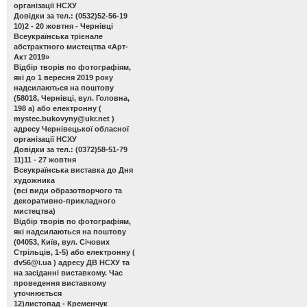
організації НСХУ
Довідки за тел.: (0532)52-56-19
10)2 - 20 жовтня - Чернівці
Всеукраїнська трієнале
абстрактного мистецтва «Арт-
Акт 2019»
Відбір творів по фотографіям,
які до 1 вересня 2019 року
надсилаються на поштову
(58018, Чернівці, вул. Головна,
198 а) або електронну (
mystec.bukovyny@ukr.net
)
адресу Чернівецької обласної
організації НСХУ
Довідки за тел.: (0372)58-51-79
11)11 - 27 жовтня
Всеукраїнська виставка до Дня
художника
(всі види образотворчого та
декоративно-прикладного
мистецтва)
Відбір творів по фотографіям,
які надсилаються на поштову
(04053, Київ, вул. Січових
Стрільців, 1-5) або електронну (
dv56@i.ua
) адресу ДВ НСХУ та
на засіданні виставкому. Час
проведення виставкому
уточнюється
12)листопад - Кременчук