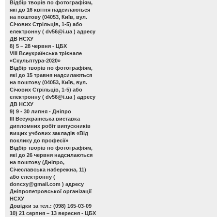
Відбір творів по фотографіям,
які до 16 квітня надсилаються
на поштову (04053, Київ, вул.
Січових Стрільців, 1-5) або
електронну (
dv56@i.ua
) адресу
ДВ НСХУ
8) 5 – 28 червня - ЦБХ
VIII Всеукраїнська трієнале
«Скульптура-2020»
Відбір творів по фотографіям,
які до 15 травня надсилаються
на поштову (04053, Київ, вул.
Січових Стрільців, 1-5) або
електронну (
dv56@i.ua
) адресу
ДВ НСХУ
9) 9 - 30 липня - Дніпро
ІІІ Всеукраїнська виставка
дипломних робіт випускників
вищих учбових закладів «Від
поклику до професії»
Відбір творів по фотографіям,
які до 26 червня надсилаються
на поштову (Дніпро,
Січеславська набережна, 11)
або електронну (
doncxy@gmail.com
) адресу
Дніпропетровської організації
НСХУ
Довідки за тел.: (098) 165-03-09
10) 21 серпня – 13 вересня - ЦБХ