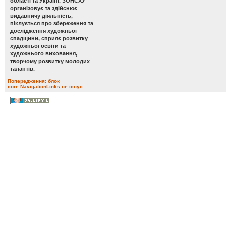
області та Україні. ЗОНСХУ
організовує та здійснює
видавничу діяльність,
піклується про збереження та
дослідження художньої
спадщини, сприяє розвитку
художньої освіти та
художнього виховання,
творчому розвитку молодих
талантів.
Попередження: блок
core.NavigationLinks не існує.