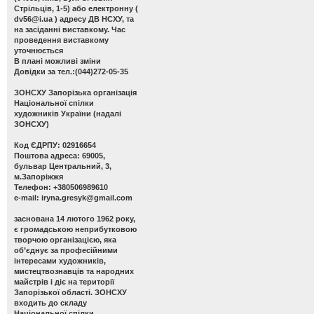
Стрільців, 1-5) або електронну (
dv56@i.ua
) адресу ДВ НСХУ, та
на засіданні виставкому. Час
проведення виставкому
уточнюється
В плані можливі зміни
Довідки за тел.:(044)272-05-35
ЗОНСХУ
Запорізька організація
Національної спілки
художників України (надалі
ЗОНСХУ)
Код ЄДРПУ: 02916654
Поштова адреса: 69005,
бульвар Центральний, 3,
м.Запоріжжя
Телефон: +380506989610
e-mail:
iryna.gresyk@gmail.com
заснована 14 лютого 1962 року,
є громадською неприбутковою
творчою організацією, яка
об’єднує за професійними
інтересами художників,
мистецтвознавців та народних
майстрів і діє на території
Запорізької області. ЗОНСХУ
входить до складу
Національної спілки