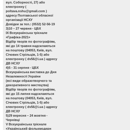
вул. Соборності, 27) або
електронну (
poltava.nshu@gmail.com
)
адресу Полтавської обласної
організації НСХУ
Довідки за тел.: (0532) 52-56-19
3)10 – 27 червня - ЦБХ
ІХ Всеукраїнська трієнале
«Графіка-2021»
Відбір творів по фотографіям,
які до 14 травня надсилаються
на поштову (04053, Київ, вул.
Січових Стрільців, 1-5) або
електронну (
dv56@i.ua
) адресу
ДВ НСХУ
4)5 - 31 серпня - ЦБХ
Всеукраїнська виставка до Дня
Незалежності України
(всі види образотворчого та
декоративного мистецтва)
Відбір творів по фотографіям,
які до 15 липня надсилаються
на поштову (04053, Київ, вул.
Січових Стрільців, 1-5) або
електронну (
dv56@i.ua
) адресу
ДВ НСХУ
5)29 вересня – 24 жовтня -
Чернівці
V Всеукраїнська трієнале
«Український фолькмодерн