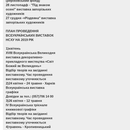
(реріховський фонд)
28 листопадф -
"Під знаком
осені" виставка запорізьких
художників
27 грудня -
«Різдвяна" виставка
запорізьких художників
ПЛАН ПРОВЕДЕННЯ
ВСЕУКРАЇНСЬКИХ ВИСТАВОК
НСХУ НА 2019 РІК
1)квітень
ХVІІІ Всеукраїнська Великодня
виставка декоративно-
прикладного мистецтва «Світ
Божий як Великдень»
Відбір творів на засіданні
виставкому. Час проведення
виставкому уточнюється
2)24 квітня – 24 травня - Харків
Всеукраїнська виставка
графіки
Довідки за тел.: (057)706 14 00
3)26 квітня – 12 травня
ІV Всеукраїнська трієнале
книжкової графіки
Відбір творів на засіданні
виставкому. Час проведення
виставкому уточнюється
4)травень - Кропивницький