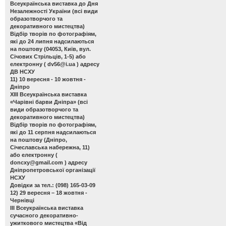
Всеукраїнська виставка до Дня
Незалежності України
(всі види
образотворчого та
декоративного мистецтва)
Відбір творів по фотографіям,
які до 24 липня надсилаються
на поштову (04053, Київ, вул.
Січових Стрільців, 1-5) або
електронну (
dv56@i.ua
) адресу
ДВ НСХУ
11) 10 вересня - 10 жовтня -
Дніпро
ХІІІ Всеукраїнська виставка
«Чарівні барви Дніпра»
(всі
види образотворчого та
декоративного мистецтва)
Відбір творів по фотографіям,
які до 11 серпня надсилаються
на поштову (Дніпро,
Січеславська набережна, 11)
або електронну (
doncxy@gmail.com
) адресу
Дніпропетровської організації
НСХУ
Довідки за тел.: (098) 165-03-09
12) 29 вересня – 18 жовтня -
Чернівці
ІІІ Всеукраїнська виставка
сучасного декоративно-
ужиткового мистецтва «Від