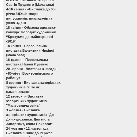
Сергія Прудкого (Мала зала)
4-16 квітня -
«Виставка до 60-
річчя ЗДХШ» твори
випускників, викладачів та
учнів ЗДХШ
18 квітня -
Обласна виставка-
конкурс молодих художників
“Крокуємо до майстерності
-2019”
18 квітня -
Персональна
виставка Валентини Чикіної
(Мала зала)
16 травня -
Персональна
виставка Наталі Луценко
20 червня -
Виставка з нагоди
«80-річчя Вознесенівського
району»
8 серпня -
Виставка запорізьких
художників "Літо як
намальоване"
12 вересня -
Виставка
запорізьких художників
"Мальовнича осінь"
3 жовтня -
Виставка
запорізьких художників "До
Дня художника, Дня міста
Запоріжжя, свята Покрови"
24 жовтня - 12 листопада
Виставка “Шлях до Реріха"