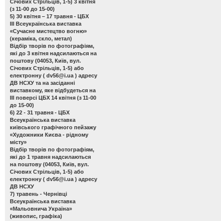
Січових Стрільців, 1-5) 3 квітня
(з 11-00 до 15-00)
5) 30 квітня – 17 травня - ЦБХ
ІІІ Всеукраїнська виставка
«Сучасне мистецтво вогню»
(кераміка, скло, метал)
Відбір творів по фотографіям,
які до 3 квітня надсилаються на
поштову (04053, Київ, вул.
Січових Стрільців, 1-5) або
електронну (
dv56@i.ua
) адресу
ДВ НСХУ та на засіданні
виставкому, яке відбудеться на
ІІІ поверсі ЦБХ 14 квітня (з 11-00
до 15-00)
6) 22 - 31 травня - ЦБХ
Всеукраїнська виставка
київського графічного пейзажу
«Художники Києва - рідному
місту»
Відбір творів по фотографіям,
які до 1 травня надсилаються
на поштову (04053, Київ, вул.
Січових Стрільців, 1-5) або
електронну (
dv56@i.ua
) адресу
ДВ НСХУ
7) травень - Чернівці
Всеукраїнська виставка
«Мальовнича Україна»
(живопис, графіка)