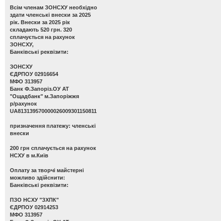
Всім членам ЗОНСХУ необхідно
здати членські внески за 2025
рік. Внески за 2025 рік
складають 520 грн. 320
сплачується на рахунок
ЗОНСХУ,
Банківські реквізити:
ЗОНСХУ
ЄДРПОУ 02916654
МФО 313957
Банк Ф.Запоріз.ОУ АТ
"Ощадбанк" м.Запоріжжя
р/рахунок
UA813139570000026009301150811
призначення платежу: членські
внески
200 грн сплачується на рахунок
НСХУ в м.Київ
Оплату за творчі майстерні
можливо здійснити:
Банківські реквізити:
ПЗО НСХУ "ЗХПК"
ЄДРПОУ 02914253
МФО 313957