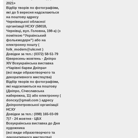
2021»
Відбір творів по фотографіям,
які до 5 вересня надсилаються
на поштову адресу
Чернівецької обласної
організації НСХУ (58018,
Чернівці, вул. Головна, 198-а) (з
поміткою “Український
фолькмодерн”) або на
електронну пошту (
folk_modern@ukr.net
)
Довідки за тел.: (0372) 58-51-79
6)вересень-жовтень - Дніпро
ХІV Всеукраїнська виставка
«Чарівні барви Дніпра»
(всі види образотворчого та
декоративного мистецтва)
Відбір творів по фотографіям,
які надсилаються на поштову
(Дніпро, Січеславська
набережна, 11) або електронну (
doncxy@gmail.com
) адресу
Дніпропетровської організації
НСХУ
Довідки за тел.: (098) 165-03-09
7)7 - 24 жовтня - ЦБХ
Всеукраїнська виставка до Дня
художника
(всі види образотворчого та
декоративного мистецтва)