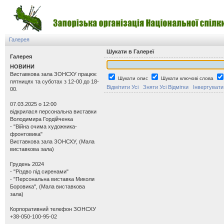
Галерея
Шукати в Галереї
Галерея
НОВИНИ
Виставкова зала ЗОНСХУ працює
Шукати опис
Шукати ключові слова
пятницях та суботах з 12-00 до 18-
Відмітити Усі
Зняти Усі Відмітки
Інвертувати
00.
07.03.2025 о 12:00
відкрилася персональна виставки
Володимира Гордійченка
- "Війна очима художника-
фронтовика"
Виставкова зала ЗОНСХУ, (Мала
виставкова зала)
Грудень 2024
- "Різдво під сиренами"
- "Персональна виставка Миколи
Боровика", (Мала виставкова
зала)
Корпоративний телефон ЗОНСХУ
+38-050-100-95-02