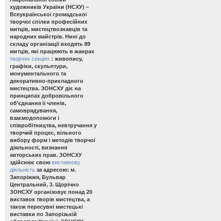
художників України (НСХУ) –
Всеукраїнської громадської
творчої спілки професійних
митців, мистецтвознавців та
народних майстрів. Нині до
складу організації входять 89
митців, які працюють в жанрах
творчих секціях
: живопису,
графіки, скульптури,
монументального та
декоративно-прикладного
мистецтва. ЗОНСХУ діє на
принципах добровільного
об’єднання її членів,
самоврядування,
взаємодопомоги і
співробітництва, невтручання у
творчий процес, вільного
вибору форм і методів творчої
діяльності, визнання
авторських прав. ЗОНСХУ
здійснює свою
виставкову
діяльність
за адресою: м.
Запоріжжя, Бульвар
Центральний, 3. Щорічно
ЗОНСХУ організовує понад 20
виставок творів мистецтва, а
також пересувні мистецькі
виставки по Запорізькій