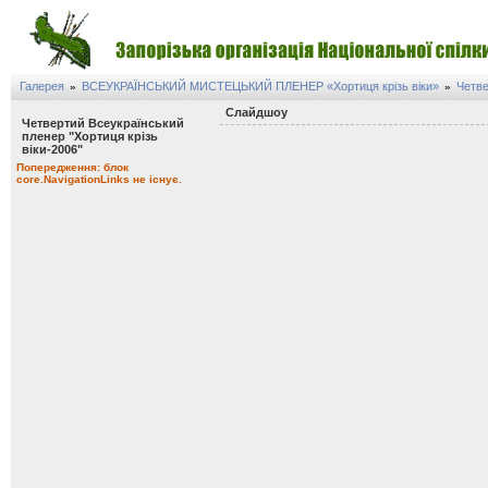
Галерея
ВСЕУКРАЇНСЬКИЙ МИСТЕЦЬКИЙ ПЛЕНЕР «Хортиця крізь віки»
Четве
»
»
Слайдшоу
Четвертий Всеукраїнський
пленер "Хортиця крізь
віки-2006"
Попередження: блок
core.NavigationLinks не існує.