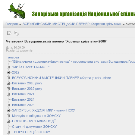
Галерея
ВСЕУКРАЇНСЬКИЙ МИСТЕЦЬКИЙ ПЛЕНЕР «Хортиця крізь віки»
»
»
Четве
Четвертий Всеукраїнський пленер "Хортиця крізь віки-2006"
Дата: 30.09.09
Розмір: 11 елементів
Галерея
"Війна очима художника-фронтовика" - персональна виставки Володимира Горд
"МИ ЇХ ПАМ'ЯТАЄМО..."
2012
ВСЕУКРАЇНСЬКИЙ МИСТЕЦЬКИЙ ПЛЕНЕР «Хортиця крізь віки»
Виставки 2018 року
Виставки 2019 року
Виставки 2021
Виставки 2024
Виставки 2025
ЗАПОРІЗЬКІ ХУДОЖНИКИ - члени НСХУ
Молодіжне об'єднання ЗОНСХУ
НОВИНИ-ВИСТАВКИ-ПОДІЇ
Статутні документи ЗОНСХУ
ТВОРЧІ СЕКЦІЇ ЗОНСХУ