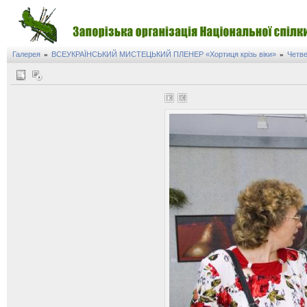
Галерея
ВСЕУКРАЇНСЬКИЙ МИСТЕЦЬКИЙ ПЛЕНЕР «Хортиця крізь віки»
Четве
»
»