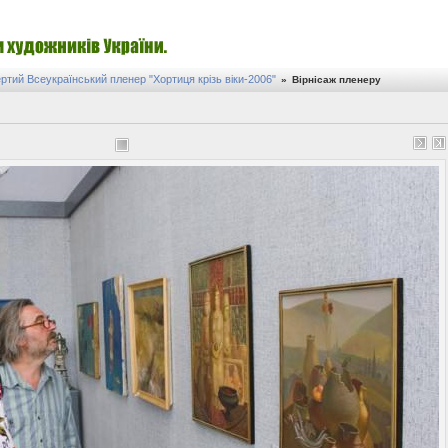
ртий Всеукраїнський пленер "Хортиця крізь віки-2006"
»
Вірнісаж пленеру