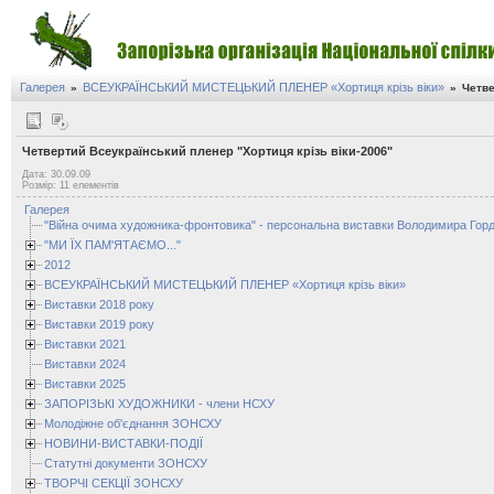
Галерея
ВСЕУКРАЇНСЬКИЙ МИСТЕЦЬКИЙ ПЛЕНЕР «Хортиця крізь віки»
»
»
Четве
Четвертий Всеукраїнський пленер "Хортиця крізь віки-2006"
Дата: 30.09.09
Розмір: 11 елементів
Галерея
"Війна очима художника-фронтовика" - персональна виставки Володимира Горд
"МИ ЇХ ПАМ'ЯТАЄМО..."
2012
ВСЕУКРАЇНСЬКИЙ МИСТЕЦЬКИЙ ПЛЕНЕР «Хортиця крізь віки»
Виставки 2018 року
Виставки 2019 року
Виставки 2021
Виставки 2024
Виставки 2025
ЗАПОРІЗЬКІ ХУДОЖНИКИ - члени НСХУ
Молодіжне об'єднання ЗОНСХУ
НОВИНИ-ВИСТАВКИ-ПОДІЇ
Статутні документи ЗОНСХУ
ТВОРЧІ СЕКЦІЇ ЗОНСХУ