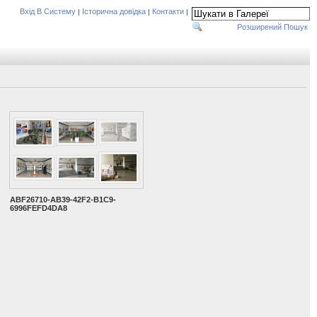
Вхід В Систему
Історична довідка
Контакти
|
|
|
Розширений Пошук
ABF26710-AB39-42F2-B1C9-
6996FEFD4DA8