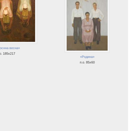
оєнна весна»
о. 185х217
«Родина»
п.о. 85х60