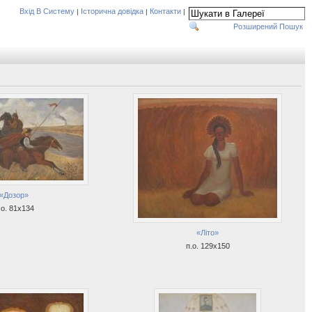
Вхід В Систему
Історична довідка
Контакти
|
|
|
Розширений Пошук
«Дозор»
.о. 81х134
«Літо»
п.о. 129х150