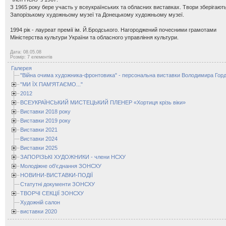
З 1965 року бере участь у всеукраїнських та обласних виставках. Твори зберігают
Запорізькому художньому музеї та Донецькому художньому музеї.
1994 рік - лауреат премії ім. Й.Бродського. Нагороджений почесними грамотами
Міністерства культури України та обласного управління культури.
Дата: 08.05.08
Розмір: 7 елементів
Галерея
"Війна очима художника-фронтовика" - персональна виставки Володимира Горд
"МИ ЇХ ПАМ'ЯТАЄМО..."
2012
ВСЕУКРАЇНСЬКИЙ МИСТЕЦЬКИЙ ПЛЕНЕР «Хортиця крізь віки»
Виставки 2018 року
Виставки 2019 року
Виставки 2021
Виставки 2024
Виставки 2025
ЗАПОРІЗЬКІ ХУДОЖНИКИ - члени НСХУ
Молодіжне об'єднання ЗОНСХУ
НОВИНИ-ВИСТАВКИ-ПОДІЇ
Статутні документи ЗОНСХУ
ТВОРЧІ СЕКЦІЇ ЗОНСХУ
Художній салон
виставки 2020