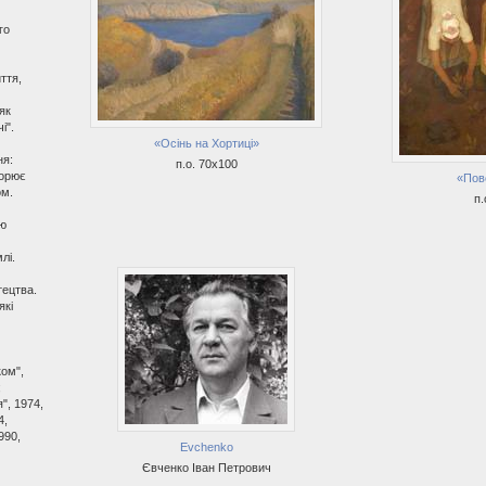
го
ття,
як
і".
«Осінь на Хортиці»
ня:
п.о. 70х100
ворює
«Пов
ом.
п.
цю
лі.
тецтва.
які
ком",
;
я", 1974,
4,
990,
Evchenko
Євченко Іван Петрович