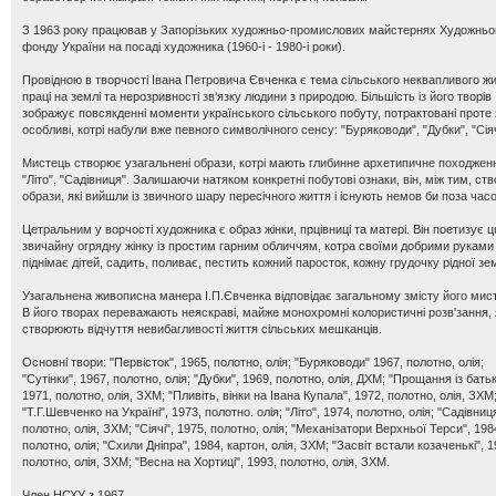
З 1963 року працював у Запорізьких художньо-промислових майстернях Художньо
фонду України на посаді художника (1960-і - 1980-і роки).
Провідною в творчості Івана Петровича Євченка є тема сільського неквапливого жи
праці на землі та нерозривності зв'язку людини з природою. Більшість із його творів
зображує повсякденні моменти українського сільського побуту, потрактовані проте 
особливі, котрі набули вже певного символічного сенсу: "Буряководи", "Дубки", "Сіяч
Мистець створює узагальнені образи, котрі мають глибинне архетипичне походжен
"Літо", "Садівниця". Залишаючи натяком конкретні побутові ознаки, він, між тим, ст
образи, які вийшли із звичного шару пересічного життя і існують немов би поза час
Цетральним у ворчості художника є образ жінки, прцівниці та матері. Він поетизує 
звичайну огрядну жінку із простим гарним обличчям, котра своїми добрими руками
піднімає дітей, садить, поливає, пестить кожний паросток, кожну грудочку рідної зем
Узагальнена живописна манера І.П.Євченка відповідає загальному змісту його мис
В його творах переважають неяскраві, майже монохромні колористичні розв'зання, 
створюють відчуття невибагливості життя сільських мешканців.
Основні твори: "Первісток", 1965, полотно, олія; "Буряководи" 1967, полотно, олія;
"Сутінки", 1967, полотно, олія; "Дубки", 1969, полотно, олія, ДХМ; "Прощання із бать
1971, полотно, олія, ЗХМ; "Пливіть, вінки на Івана Купала", 1972, полотно, олія, ЗХМ
"Т.Г.Шевченко на Україні", 1973, полотно. олія; "Літо", 1974, полотно, олія; "Садівниц
полотно, олія, ЗХМ; "Сіячі", 1975, полотно, олія; "Механізатори Верхньої Терси", 198
полотно, олія; "Схили Дніпра", 1984, картон, олія, ЗХМ; "Засвіт встали козаченькі", 1
полотно, олія, ЗХМ; "Весна на Хортиці", 1993, полотно, олія, ЗХМ.
Член НСХУ з 1967.