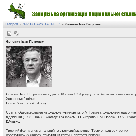
Галерея
"МИ ЇХ ПАМ'ЯТАЄМО..."
»
»
Євченко Іван Петрович
Євченко Іван Петрович
Євченко Іван Петрович народився 18 січня 1936 року у селі Вишнівка Генічеського
Херсонської області.
Помер 9 лютого 2014 року.
Освіта: Одеське державне художнє училище ім. Б.М. Грекова, художньо-педагогічн
відділення (1958 - 1963). Викладачі за фахом: Т.І. Єгорова, Г.М. Павлюк, О.К. Лихоліт
В.Чишко.
Творчий фах: монументальний та станковий живопис. Творчо працює у різних
образотворчих жанрах: тематичній картині, портреті, пейзажі.