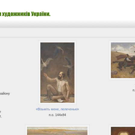
п
 району
«Візьміть мене, лелеченькі»
е
п.о. 144х84
,