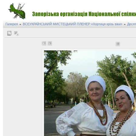
Галерея
ВСЕУКРАЇНСЬКИЙ МИСТЕЦЬКИЙ ПЛЕНЕР «Хортиця крізь віки»
Десят
»
»