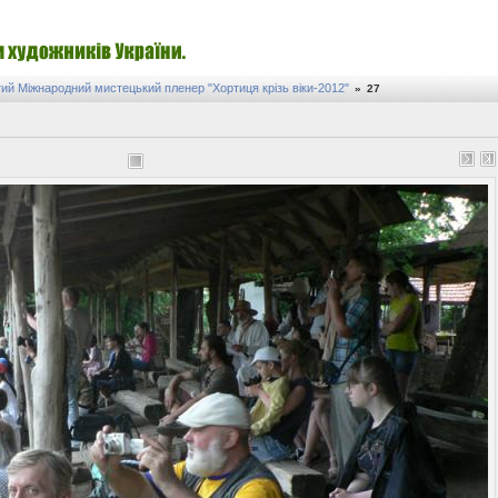
ий Міжнародний мистецький пленер "Хортиця крізь віки-2012"
»
27