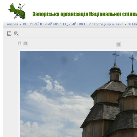
Галерея
ВСЕУКРАЇНСЬКИЙ МИСТЕЦЬКИЙ ПЛЕНЕР «Хортиця крізь віки»
XI Мі
»
»