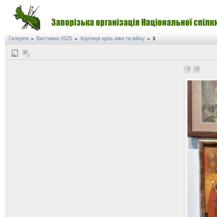
Галерея
Виставки 2025
Хортиця крізь віки та війну
»
»
»
3