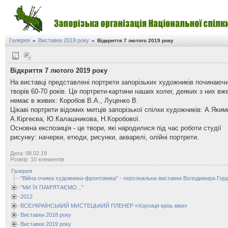
Галерея
Виставки 2019 року
»
»
Відкриття 7 лютого 2019 року
Відкриття 7 лютого 2019 року
На виставці представлені портрети запорізьких художників починаючи
творів 60-70 років. Це портрети-картини наших колег, деяких з них вж
немає в живих: Коробов В.А., Луценко В.
Цікаві портрети відомих митців запорізької спілки художників: А.Яким
А.Кіргеєва, Ю.Калашникова, Н.Коробової.
Основна експозиція - це твори, які народилися під час роботи студії
рисунку: начерки, етюди, рисунки, акварелі, олійні портрети.
Дата: 08.02.19
Розмір: 10 елементів
Галерея
"Війна очима художника-фронтовика" - персональна виставки Володимира Горд
"МИ ЇХ ПАМ'ЯТАЄМО..."
2012
ВСЕУКРАЇНСЬКИЙ МИСТЕЦЬКИЙ ПЛЕНЕР «Хортиця крізь віки»
Виставки 2018 року
Виставки 2019 року