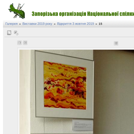
Галерея
Виставки 2019 року
Відкриття 3 жовтня 2019
»
»
»
15