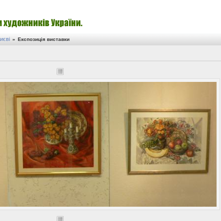
иєві
»
Експозиція виставки