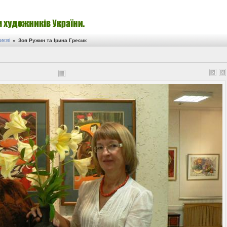
иєві
»
Зоя Ружин та Ірина Гресик