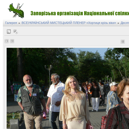
Галерея
ВСЕУКРАЇНСЬКИЙ МИСТЕЦЬКИЙ ПЛЕНЕР «Хортиця крізь віки»
Десят
»
»